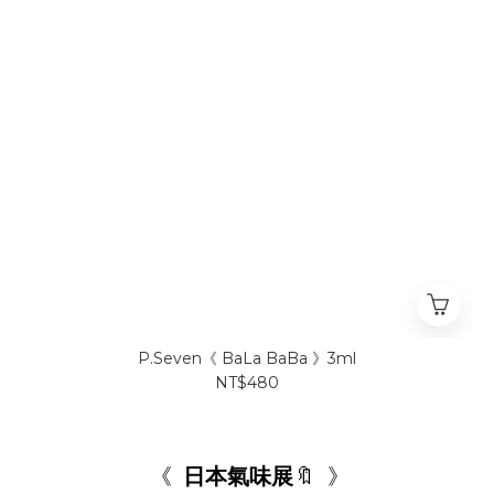
P.Seven《 BaLa BaBa 》3ml
NT$480
《
日本
氣味展
🔖
》