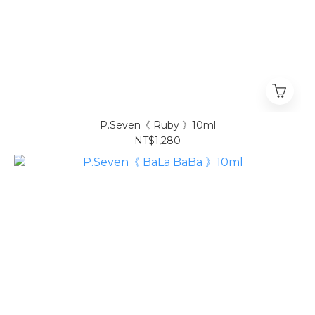
P.Seven《 Ruby 》10ml
NT$1,280