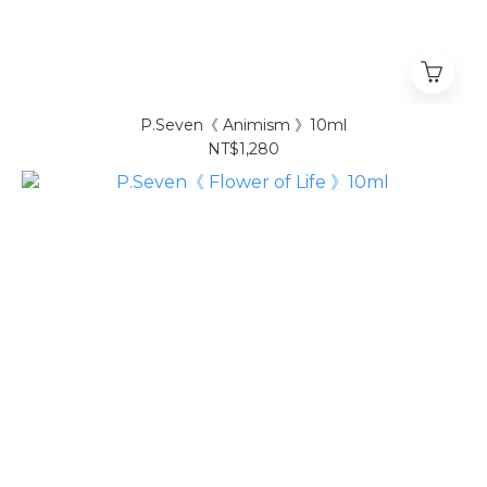
P.Seven《 Animism 》10ml
NT$1,280