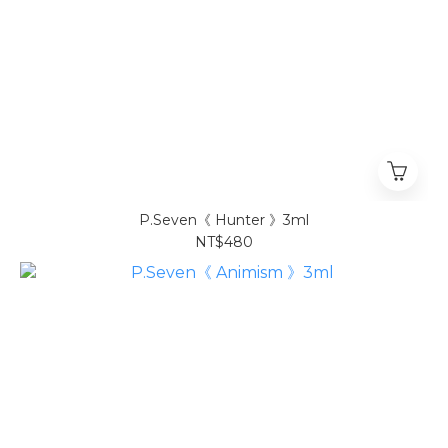
P.Seven《 Hunter 》3ml
NT$480