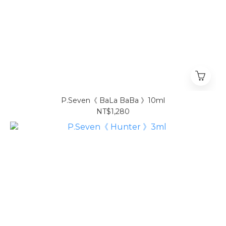
P.Seven《 BaLa BaBa 》10ml
NT$1,280