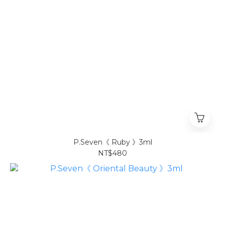
P.Seven《 Ruby 》3ml
NT$480