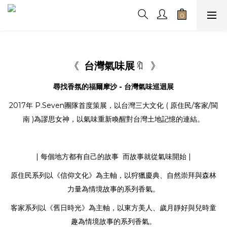
《
台灣氣味展
🔖
》
尋找香氛的福爾摩沙
- 台灣氣味巡迴展
2017年 P.Seven團隊首度策展，以台灣三大文化 ( 原住民/客家/閩
南 )為謬思女神，以氣味重新喚醒對台灣土地記憶的連結。
| 每個地方都有自己的故事 而故事就從氣味開始 |
原住民系列以《信仰文化》為主軸，以狩獵慶典、自然崇拜與森林
力量為情境故事的系列香氣。
客家系列以《舊日時光》為主軸，以東方美人、歲月靜好與兒時童
趣為情境故事的系列香氣。