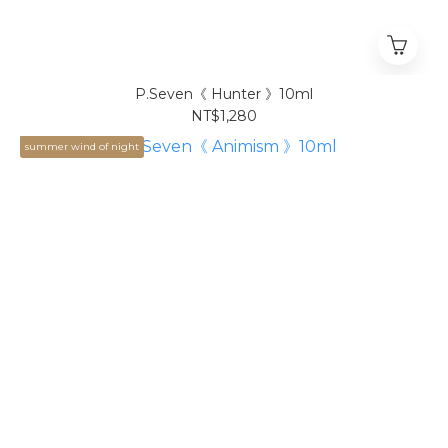
P.Seven《 Hunter 》10ml
NT$1,280
summer wind of night