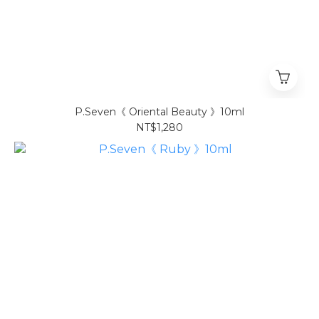
P.Seven《 Oriental Beauty 》10ml
NT$1,280