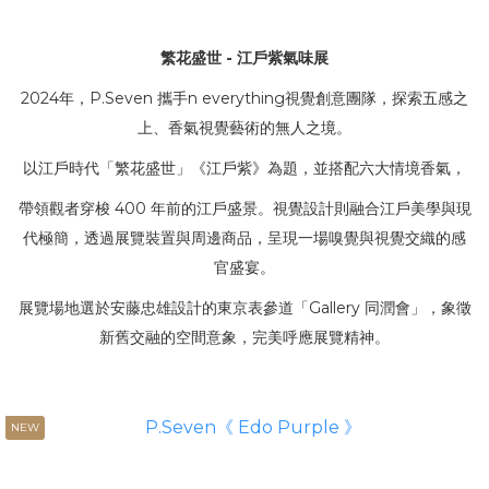
繁花盛世 - 江戶紫氣味展
2024年，P.Seven 攜手n everything視覺創意團隊，探索五感之
上、香氣視覺藝術的無人之境。
以江戶時代「繁花盛世」《江戶紫》為題，並搭配六大情境香氣，
帶領觀者穿梭 400 年前的江戶盛景。視覺設計則融合江戶美學與現
代極簡，透過展覽裝置與周邊商品，呈現一場嗅覺與視覺交織的感
官盛宴。
展覽場地選於安藤忠雄設計的東京表參道「Gallery 同潤會」，象徵
新舊交融的空間意象，完美呼應展覽精神。
NEW