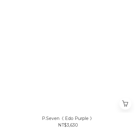
P.Seven《 Edo Purple 》
NT$3,630