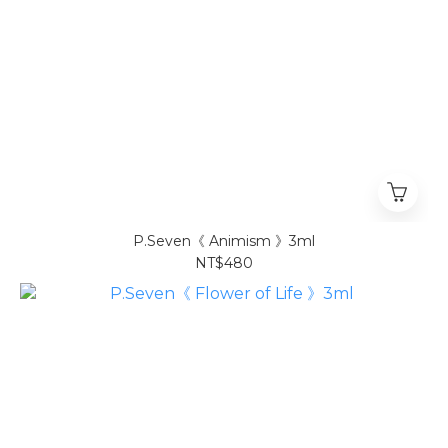
P.Seven《 Animism 》3ml
NT$480