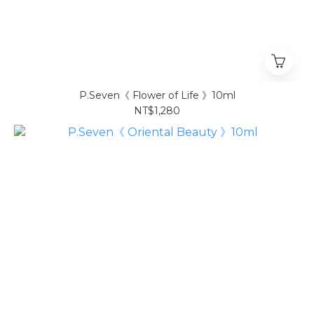
P.Seven《 Flower of Life 》10ml
NT$1,280