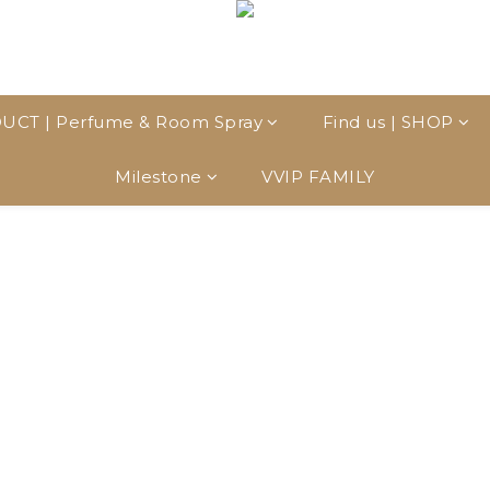
UCT | Perfume & Room Spray
Find us | SHOP
Milestone
VVIP FAMILY