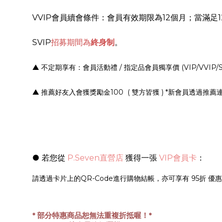
VVIP
會員續會條件：會員有效期限為12個月；當滿足1
SVIP
招募期間為
終身制
。
▲
不定期享有：會員活動禮 / 指定品會員獨享價 (VIP/VVIP/S
▲
推薦好友入會獲獎勵金100 ( 雙方皆獲 ) *新會員透
● 若您從 
P.Seven直營店
 獲得一張 
VIP會員卡
：
請透過卡片上的QR-Code進行購物結帳，亦可享有 95折 優
* 部分特惠商品恕無法重複折抵喔！
*