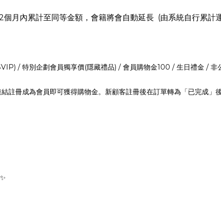
2個月內累計至同等金額，會籍將會自動延長 (由系統自行累計運
VIP) / 特別企劃會員獨享價(隱藏禮品) / 會員購物金100 / 生日禮金 
過推薦連結註冊成為會員即可獲得購物金。新顧客註冊後在訂單轉為「已完成
惠✨