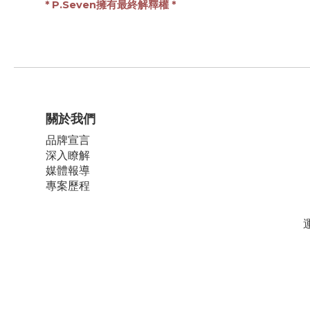
* 
P.Seven擁有最終解釋權 
*
關於我們
品牌宣言
深入瞭解
媒體報導
專案歷程