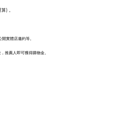
算) 。
/ 非公開實體店邀約等。
」後，推薦人即可獲得購物金。