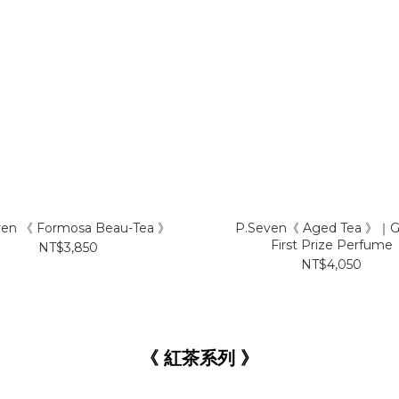
ven 《 Formosa Beau-Tea 》
P.Seven《 Aged Tea 》｜Gl
First Prize Perfume
NT$3,850
NT$4,050
《 紅茶系列
》