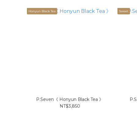
Honyun Black Tea
Sweet
P.Seven《 Honyun Black Tea 》
P.S
NT$3,850