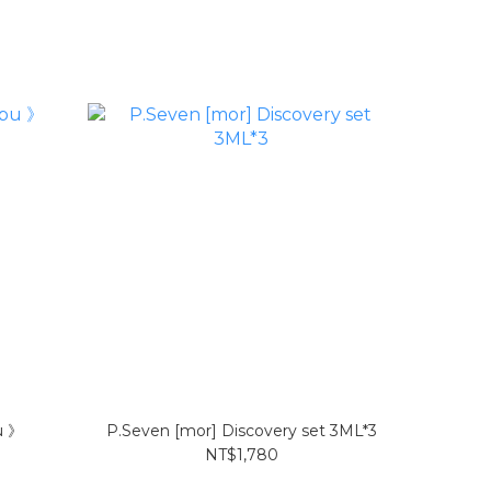
u 》
P.Seven [mor] Discovery set 3ML*3
NT$1,780