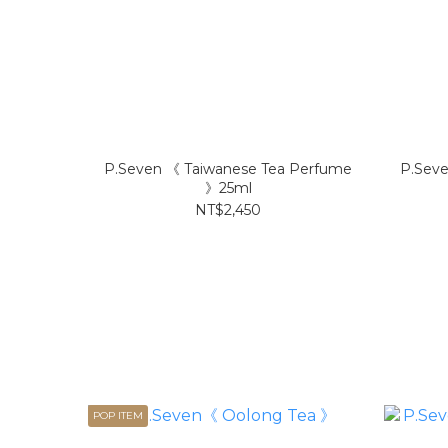
P.Seven 《 Taiwanese Tea Perfume
P.Seve
》25ml
NT$2,450
POP ITEM