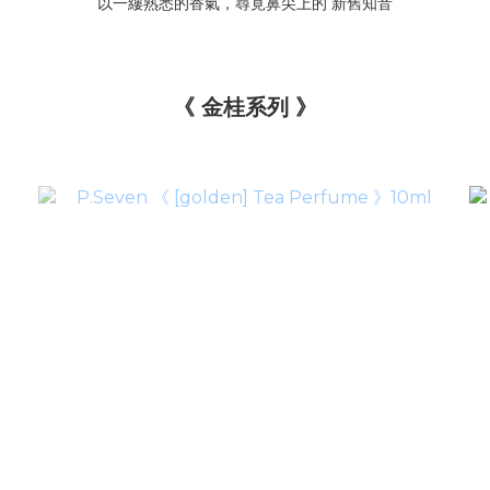
以一縷熟悉的香氣，
尋覓鼻尖上的 新舊知音
《 金桂系列
》