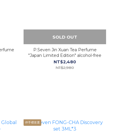
SOLD OUT
erfume
P.Seven Jin Xuan Tea Perfume
"Japan Limited Edition" alcohol-free
NT$2,480
NT$2,980
伴手禮首選