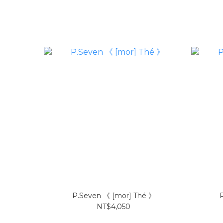
P.Seven 《 [mor] Thé 》
NT$4,050