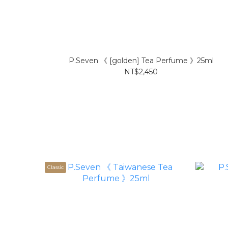
P.Seven 《 [golden] Tea Perfume 》25ml
NT$2,450
Classic