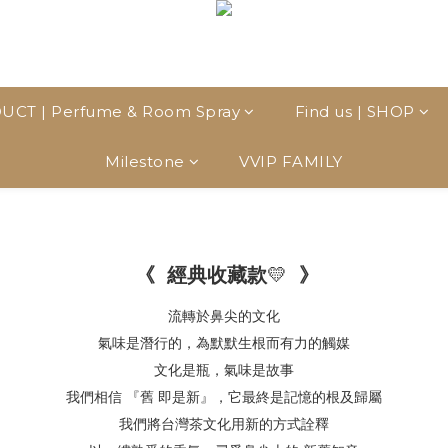
UCT | Perfume & Room Spray
Find us | SHOP
Milestone
VVIP FAMILY
《 經典收藏款
💛
》
流轉於鼻尖的文化
氣味是潛行的，為默默生根而有力的觸媒
文化是瓶，氣味是故事
我們相信 『舊 即是新』，
它最終是記憶的根及歸屬
我們將台灣茶文化用新的方式詮釋