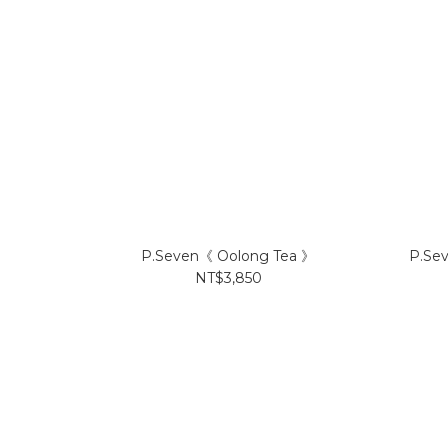
P.Seven《 Oolong Tea 》
P.Se
NT$3,850