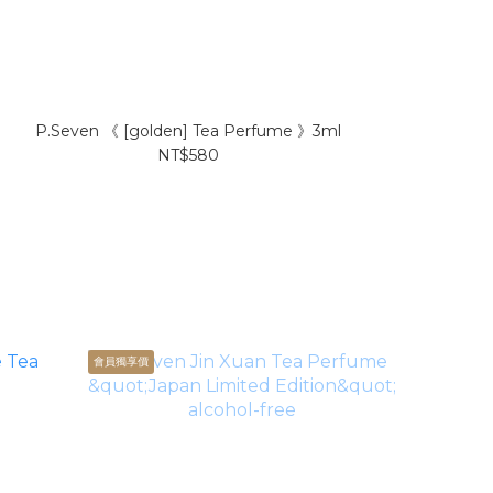
P.Seven 《 [golden] Tea Perfume 》3ml
NT$580
會員獨享價