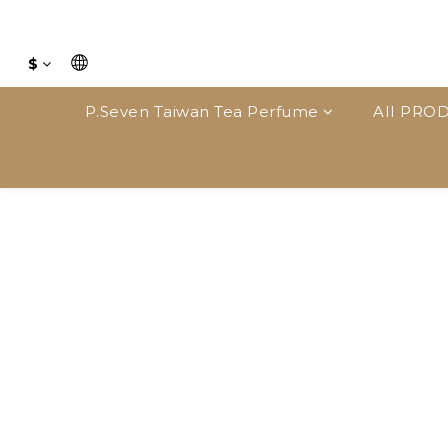
$
P.Seven Taiwan Tea Perfume
AII PROD