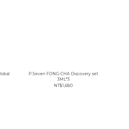
obal
P.Seven FONG-CHA Discovery set
3ML*3
NT$1,680