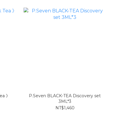
Tea 》
P.Seven BLACK-TEA Discovery set
3ML*3
NT$1,460