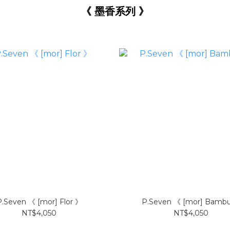
《 墨香系列
》
P.Seven 《 [mor] Flor 》
P.Seven 《 [mor] Bamb
NT$4,050
NT$4,050