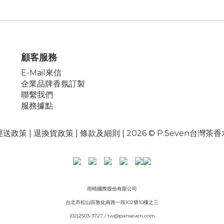
顧客服務
E-Mail來信
企業品牌香氛訂製
聯繫我們
服務據點
運送政策
|
退換貨政策
|
條款及細則
| 2026 © P.Seven台灣茶
雨晴國際股份有限公司
台北市松山區敦化南路一段102號10樓之三
(02)2503-3727 / tw@panseven.com