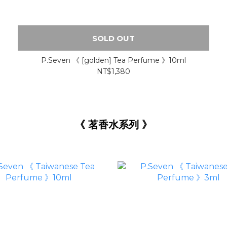
SOLD OUT
P.Seven 《 [golden] Tea Perfume 》10ml
NT$1,380
《 茗香水系列
》