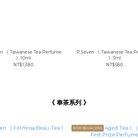
n 《 Taiwanese Tea Perfume
P.Seven 《 Taiwanese Tea P
》10ml
》3ml
NT$1,380
NT$580
《 奉茶系列
》
A+OA Winner 2022