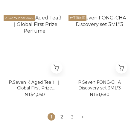
A+OA Winner 2022
伴手禮首選
P.Seven《 Aged Tea 》｜
P.Seven FONG-CHA
Global First Prize
Discovery set 3ML*3
Perfume
NT$4,050
NT$1,680
1
2
3