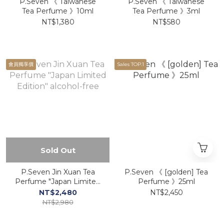
P.Seven 《 Taiwanese
P.Seven 《 Taiwanese
Tea Perfume 》10ml
Tea Perfume 》3ml
NT$1,380
NT$580
會員獨享價
Sales TOP.1
Sold Out
P.Seven Jin Xuan Tea
P.Seven 《 [golden] Tea
Perfume "Japan Limited
Perfume 》25ml
Edition" alcohol-free
NT$2,480
NT$2,450
NT$2,980