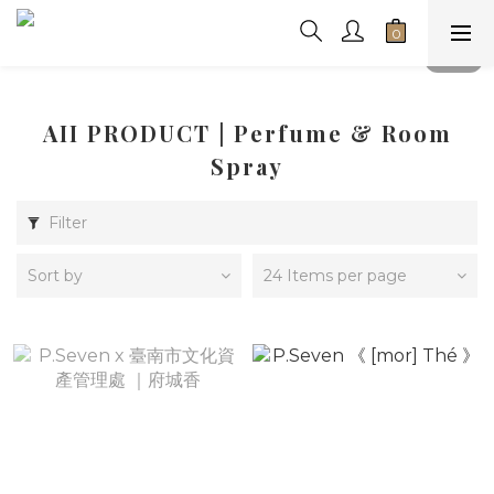
AII PRODUCT | Perfume & Room
Spray
Filter
Sort by
24 Items per page