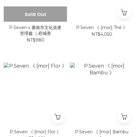
Sold Out
P.Seven x 臺南市文化資產
P.Seven 《 [mor] Thé 》
管理處 ｜府城香
NT$4,050
NT$980
P.Seven 《 [mor] Flor 》
P.Seven 《 [mor] Bambu