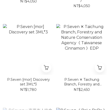
》
NT$4,050
NT$4,050
P.Seven [mor] Discovery
P.Seven ✕ Taichung
set 3ML*3
Branch, Forestry and
Nature Conservation
NT$1,780
NT$2,450
Agency《 Taiwanese
Cinnamon 》EDP