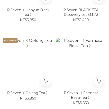
P.Seven《 Honyun Black
P.Seven BLACK-TEA
Tea 》
Discovery set 3ML*3
NT$3,850
NT$1,460
POP ITEM
P.Seven《 Oolong Tea 》
P.Seven 《 Formosa
Beau-Tea 》
NT$3,850
NT$3,850