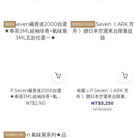
藏香迷
贈送限定環保袋
P.Seven藏香迷2000自選
肯園 x P.Seven《 ARK 芳
★奉茶3ML組袖珍香+氣味
舟 》贈日本空運來台限量提
展3ML五款任選一★
袋
NT$2,160
NT$5,250
NT$5,930
品牌限定包裝