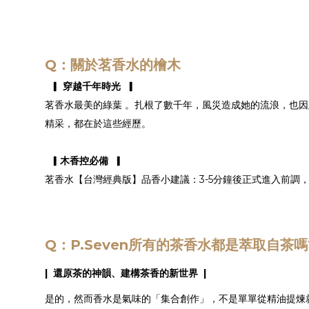
Q：關於茗香水的檜木
▎ 穿越千年時光​ ▎
茗香水​最美的綠葉 。扎根了數千年，風災造成她的流浪，也因
精采，都在於這些經歷。
▎木香控必備 ▎
茗香水【台灣經典版】品香小建議：3-5分鐘後正式進入前調
Q：P.Seven所有的茶香水都是萃取自茶嗎
| 還原茶的神韻、建構茶香的新世界 |
是的，然而香水是氣味的「集合創作」，不是單單從精油提煉