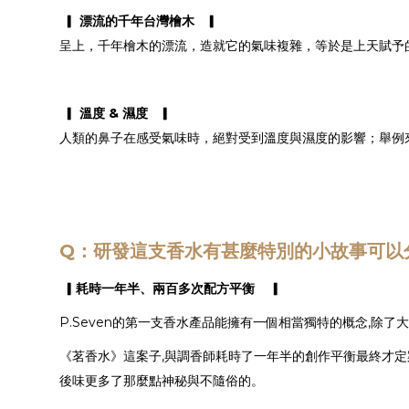
▎ 漂流的千年台灣檜木 ▎
呈上，千年檜木的漂流，造就它的氣味複雜，等於是上天賦予
▎ 溫度 & 濕度 ▎
人類的鼻子在感受氣味時，絕對受到溫度與濕度的影響；舉例
Q：研發這支香水有甚麼特別的小故事可以
▎耗時一年半、兩百多次配方平衡 ▎
P.Seven的第一支香水產品能擁有一個相當獨特的概念,除了
《茗香水》這案子,與調香師耗時了一年半的創作平衡最終才定
後味更多了那麼點神秘與不隨俗的。