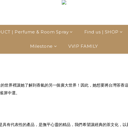
UCT | Perfume & Room Spray
Find us | SHOP
Milestone
VVIP FAMILY
的世界裡讓她了解到香氣的另一個廣大世界！因此，她想要將台灣茶香這個世
而雀屏中選。
具有代表性的產品，是撫平心靈的精品，我們希望讓經典的茶文化，以新穎