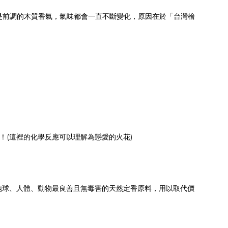
使是前調的木質香氣，氣味都會一直不斷變化，原因在於「台灣檜
！(這裡的化學反應可以理解為戀愛的火花)
地球、人體、動物最良善且無毒害的天然定香原料，用以取代價