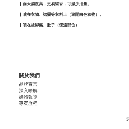
▎雨天濕度高，更易留香，可減少用量。
▎噴在衣物、裙擺等衣料上（避開白色衣物）。
▎噴在後腳窩、肚子（恆溫部位）
關於我們
品牌宣言
深入瞭解
媒體報導
專案歷程