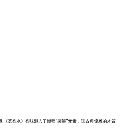
識;《茗香水》香味混入了幾種”製墨”元素，讓古典優雅的木質