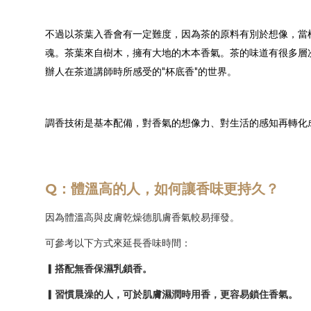
不過以茶葉入香會有一定難度，因為茶的原料有別於想像，當
魂。茶葉來自樹木，擁有大地的木本香氣。茶的味道有很多層
辦人在茶道講師時所感受的"杯底香"的世界。
調香技術是基本配備，對香氣的想像力、對生活的感知再轉化成
Q：體溫高的人，如何讓香味更持久？
因為體溫高與皮膚乾燥德肌膚香氣較易揮發。
可參考以下方式來延長香味時間：
▎搭配無香保濕乳鎖香。
▎習慣晨澡的人，可於肌膚濕潤時用香，更容易鎖住香氣。