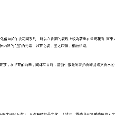
文化偏向於午後花園系列，所以在香調的表現上較為著重在呈現花香; 而
神內涵的 "墨"的元素，以茶之姿，墨之底韻，相融相襯。
金萱茶，在品茶的前奏，聞杯底香時，清新中微微透著奶香即是這支香水的
島嶼之稱的台灣 )、台灣精緻的茶文化、人情味 (墨香具有溫暖香氣的人文