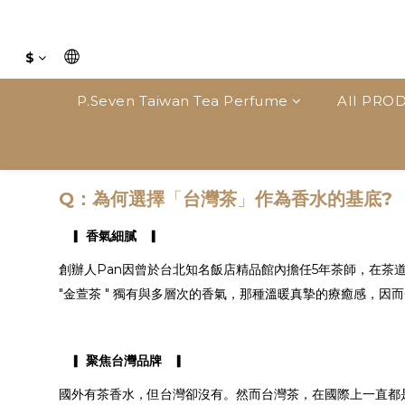
$
P.Seven Taiwan Tea Perfume
AII PROD
Q：為何選擇
「
台灣茶
」
作為香水的基底?
▎ 香氣細膩 ▎
創辦人Pan因曾於台北知名飯店精品館內擔任5年茶師，在茶道
"金萱茶 " 獨有與多層次的香氣，那種溫暖真摯的療癒感，因
▎ 聚焦台灣品牌 ▎
國外有茶香水，但台灣卻沒有。然而台灣茶，在國際上一直都是