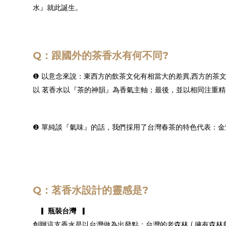
水』就此誕生。
Q：跟國外的茶香水有何不同?
❶ 以意念來說：東西方的飲茶文化有相當大的差異,西方的茶
以 茗香水以『茶的神韻』為香氣主軸；最後，並以相同注重精
❷ 單純談『氣味』的話，我們採用了台灣春茶的特色代表：
Q：茗香水設計的靈感是?
▎ 瓶裝台灣 ▎
創辦這支香水是以台灣做為出發點：台灣的老森林 ( 擁有森林