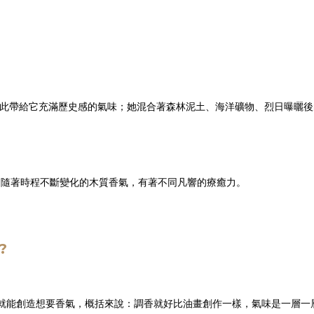
此帶給它充滿歷史感的氣味；她混合著森林泥土、海洋礦物、烈日曝曬後的木
，隨著時程不斷變化的木質香氣，有著不同凡響的療癒力。
?
就能創造想要香氣，概括來說：調香就好比油畫創作一樣，氣味是一層一