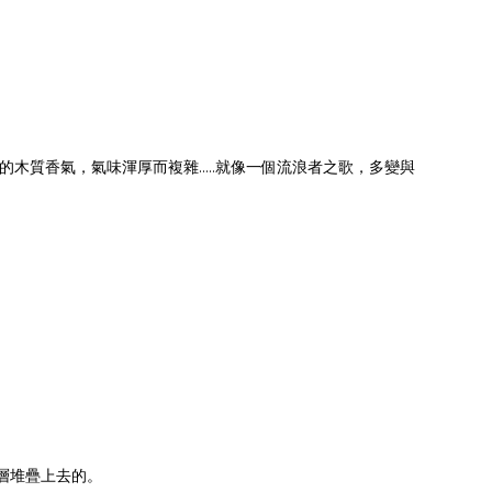
質香氣，氣味渾厚而複雜.....就像一個流浪者之歌，多變與
層堆疊上去的。