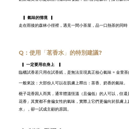
▎ 氣味的情境 ▎
走在雨後的森林小徑裡，遇見一間小茶屋，品一口熱茶的同時
Q：使用
「
茗香水
」
的特別建議?
▎ 一定要用在身上 ▎
臨櫃試香若只用在試香紙，是無法呈現真正核心氣味 = 金萱
一般來說：大部份人可以在肌膚上釋出：茶香、奶香的氣味。
梔子花香因人而異，通常體溫恆溫（且偏低）的人可以，但還
花香」其實都不會偏女性的氣味，實際上它們更偏向於肌膚上
水」，卻一試成主顧的原因。