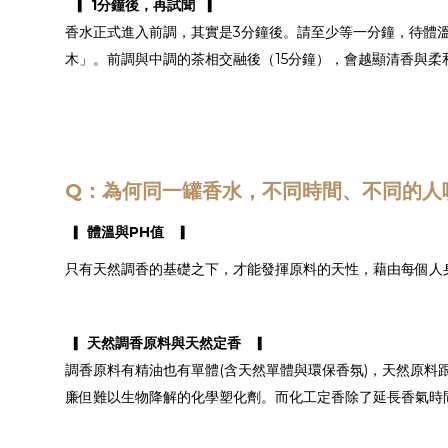
▎ 1分鐘後，再試聞 ▎
香水正式進入前調，其實是3分鐘後。請至少等一分鐘，待體溫
木」。前調與中調的茶相交融後（15分鐘），會越顯清香與柔
Q：為何同一罐香水，不同時間、不同的人
▎ 體溫與PH值 ▎​
只有天然調香的基礎之下，才能發揮原料的天性，藉由每個人身
▎ 天然調香原料與天然定香 ▎​
調香原料有精油也有單體(含天然單體與環保香氛)，天然原
廉但難以生物降解的化學塑化劑。而化工定香除了延長香氣時