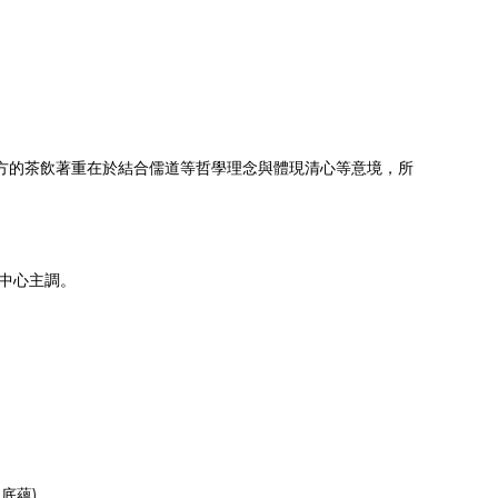
東方的茶飲著重在於結合儒道等哲學理念與體現清心等意境，所
中心主調。
底蘊)。