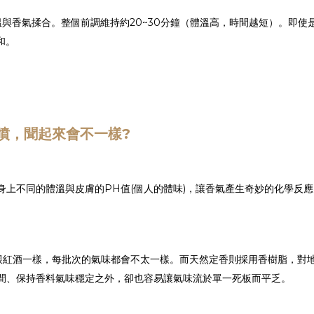
與香氣揉合。整個前調維持約20~30分鐘（體溫高，時間越短）。即
和。
噴，聞起來會不一樣?
上不同的體溫與皮膚的PH值(個人的體味)，讓香氣產生奇妙的化學反應
料跟紅酒一樣，每批次的氣味都會不太一樣。而天然定香則採用香樹脂，對
間、保持香料氣味穩定之外，卻也容易讓氣味流於單一死板而平乏。