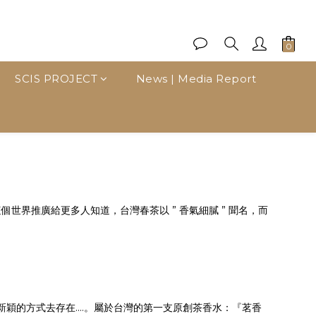
SCIS PROJECT
News | Media Report
界推廣給更多人知道，台灣春茶以 ” 香氣細膩 ” 聞名，而
的方式去存在....。屬於台灣的第一支原創茶香水：『茗香