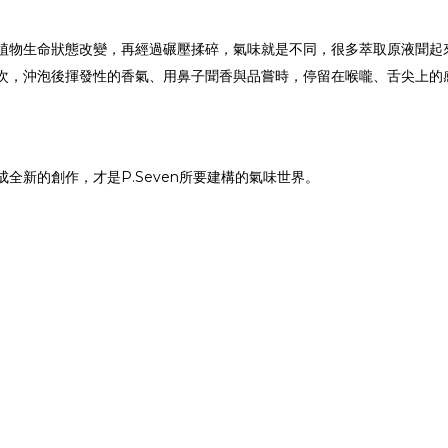
植物生命狀態改變，再經過碾壓揉碎，氣味就是不同，很多萃取原液聞起
次，沖泡後揮發性的香氣、用鼻子聞香與品嘗時，停留在喉嚨、舌尖上的
全新的創作，才是P.Seven所要建構的氣味世界。