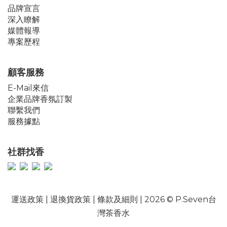
品牌宣言
深入瞭解
媒體報導
專案歷程
顧客服務
E-Mail來信
企業品牌香氛訂製
聯繫我們
服務據點
社群找香
運送政策
|
退換貨政策
|
條款及細則
| 2026 © P.Seven台
灣茶香水