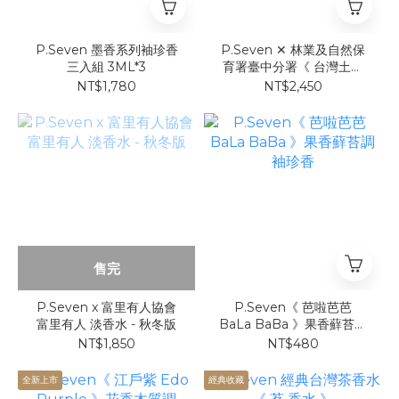
P.Seven 墨香系列袖珍香
P.Seven ✕ 林業及自然保
三入組 3ML*3
育署臺中分署《 台灣土肉
桂 Cinné 》
NT$1,780
NT$2,450
售完
P.Seven x 富里有人協會
P.Seven《 芭啦芭芭
富里有人 淡香水 - 秋冬版
BaLa BaBa 》果香蘚苔調
袖珍香
NT$1,850
NT$480
全新上市
經典收藏