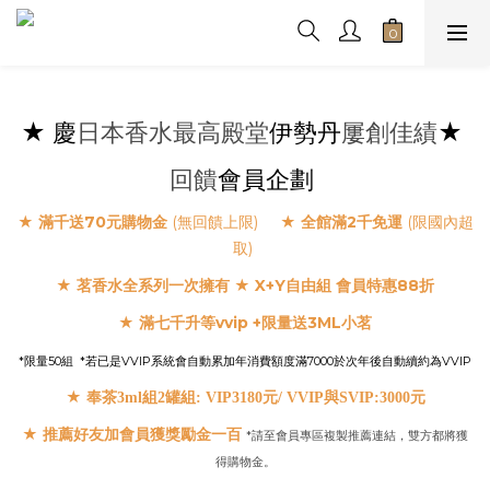
★
慶
日本香水最高殿堂
伊勢丹
屢創佳績
★
回饋
會員企劃
★ 滿千送70元購物金
(無回饋上限)
★ 全館滿2千免運
(限國內超
取)
★
★
X+Y自由組 會員特惠88折
茗香水全系列一次擁有
★
滿七千升等vvip +限量送3ML小茗
*限量50組 *若已是VVIP系統會自動累加年消費額度滿7000於次年後自動續約為VVIP
★
奉茶3ml組2罐組: VIP3180
元
/ VVIP與SVIP:3000元
★ 推薦好友加會員獲獎勵金一百
*請至會員專區複製推薦連結，雙方都將獲
得購物金。