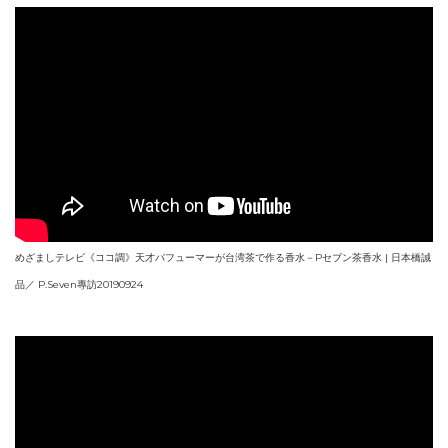
めざましテレビ《ココ調》天才パフューマーが台湾茶で作る香水－Pセブン茶香水 | 日本橋誠
品／ P.Seven專訪20190924