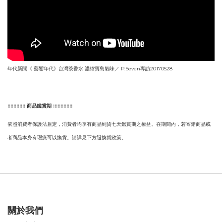
年代新聞《 藝饗年代》台灣茶香水 濃縮寶島氣味／ P.Seven專訪20170528
::::::::::::
商品鑑賞期 :::::::::::::
依照消費者保護法規定，消費者均享有商品到貨七天鑑賞期之權益。在期間內，若寄錯商品或
者商品本身有瑕疵可以換貨。請詳見下方退換貨政策。
關於我們