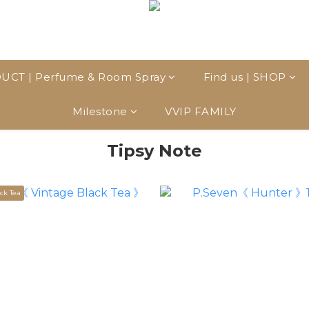
UCT | Perfume & Room Spray
Find us | SHOP
Milestone
VVIP FAMILY
Tipsy Note
ck Tea