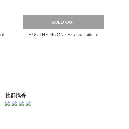
SOLD OUT
ml
HUG THÉ MOON - Eau De Toilette
社群找香