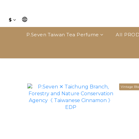
$
P.Seven Taiwan Tea Perfume
AII PROD
Vintage Bla