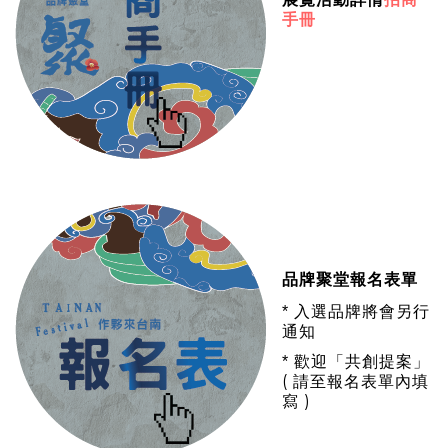
手冊
品牌聚堂報名表單
*
入選品牌將會另行
通知
*
歡迎「共創提案」
(
請至報名表單內填
)
寫