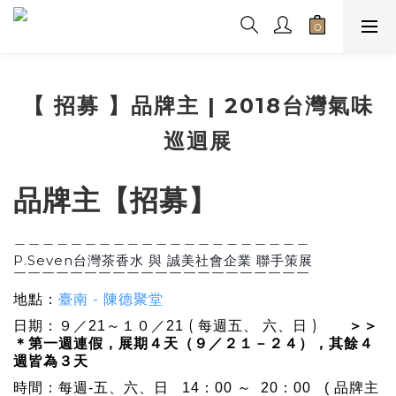
【 招募 】品牌主 | 2018台灣氣味
巡迴展
品牌主【招募】
＿＿＿＿＿＿＿＿＿＿＿＿＿＿＿＿＿＿＿＿＿
P.Seven台灣茶香水 與 誠美社會企業 聯手策展
￣￣￣￣￣￣￣￣￣￣￣￣￣￣￣￣￣￣￣￣￣
臺南 - 陳德聚堂
地點：
(
)
＞＞
日期：９／21～１０／21
每週五、 六、日
＊第一週連假，展期
９／２１－２４），其餘４
４天（
週皆為３天
時間：每週-五、六、
日
14
：
00
～
20
：0
0 ( 品牌主