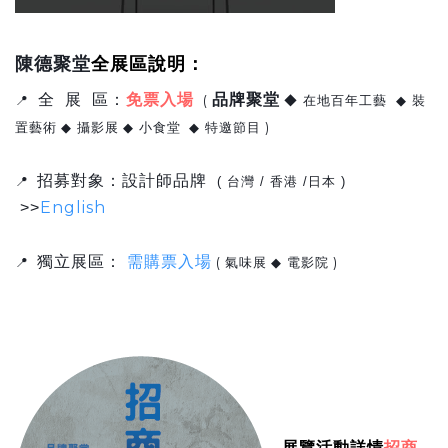
陳德聚堂
全展區說明：
全 展 區：
免票入場
品牌聚堂
📍
(
◆ 在地百年工藝
◆
裝
)
置藝術
◆
攝影展
◆
小食堂
◆
特邀節目
招募對象：設計師品牌
📍
( 台灣 / 香港 /日本 )
English
>>
需購票入場
獨立展區
：
📍
(
)
氣味展
◆
電影院
招商
展
覽活動詳情