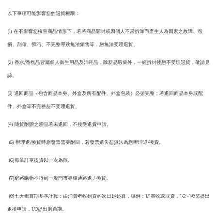
以下事項可能影響您的退貨權限：
(1) 在不影響您檢查商品情形下，若將商品開封或因個人不當拆卸而產生人為因素之故障、毀
損、刮傷、髒污、不完整導致無法銷售等，恕無法受理退貨。
(2) 香水/香氛品皆屬個人衛生用品及消耗品，除新品瑕疵外，一經拆封後恕不受理退貨，敬請見
諒。
(3) 退回商品（包含商品本身、外盒及所有配件、外盒包裝）必須完整；若退回商品本身或配
件、外盒等不完整恕不受理退貨。
(4) 隨貨附贈之贈品若未退回，不接受退貨申請。
(5) 辦理退/換貨時原發票需要附回，若發票遺失恕無法為您辦理退/換貨。
(6)每筆訂單換貨以一次為限。
(7)網路購物不得到一般門市專櫃通路退 / 換貨。
(8)七天鑑賞期基準計算：由消費者收到貨的次日起起算，舉例：1/1簽收或取貨，1/2~1/8需提出
退換申請，1/9提出則逾期。