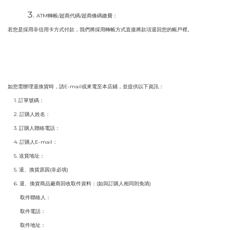
ATM轉帳/超商代碼/超商條碼繳費：
若您是採用非信用卡方式付款，我們將採用轉帳方式直接將款項退回您的帳戶裡。
如您需辦理退換貨時，請E-mail或來電至本店鋪，並提供以下資訊：
1. 訂單號碼：
2. 訂購人姓名：
3. 訂購人聯絡電話：
4. 訂購人E-mail：
5. 送貨地址：
5. 退、換貨原因(非必填)
6. 退、換貨商品廠商回收取件資料：(如與訂購人相同則免填)
取件聯絡人：
取件電話：
取件地址：