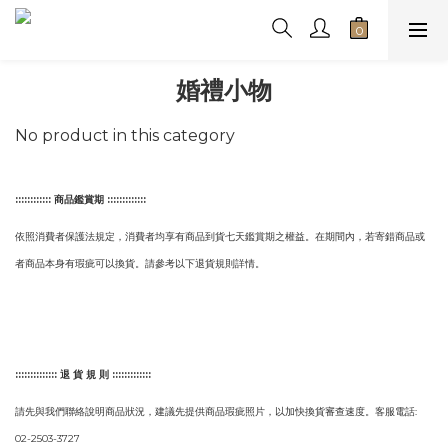
婚禮小物
No product in this category
::::::::::::
商品鑑賞期 :::::::::::::
依照消費者保護法規定，消費者均享有商品到貨七天鑑賞期之權益。在期間內，若寄錯商品或
者商品本身有瑕疵可以換貨。請參考以下退貨規則詳情。
::::::::::::::
退 貨 規 則 :::::::::::::
請先與我們聯絡說明商品狀況，建議先提供商品瑕疵照片，以加快換貨審查速度。客服電話:
02-2503-3727