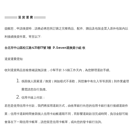
::::::::::::::
退 貨 運 費 :::::::::::::
提醒您，申請換貨時，請務必將您所訂購之完整商品、配件、贈品及包裝盒置入原外包裝內以
利後續換貨作業。寄至以下:
台北市中山區松江路431巷17號 1樓 P.Seven退換貨小組 收
退貨運費需知:
收到退貨商品並檢查確認無誤後，小幫手於 3-5個工作天內，為您辦理退款手續。
係因個人因素退 / 換貨 ( 例如樣式不喜歡，與想像中有出入等等原因 ) 則作業處理
費需請您自行負擔。
信用卡線上付款：
若您是使用信用卡付款，我們將採用退刷方式，由收單銀行向您的信用卡銀行進行後續退刷作
業；信用卡退刷時間會因個人信用卡結帳週期不同，而影響退刷款項完成時間，負項金額可能
會落在下一期信用卡帳單，請您留意信用卡帳單，或向您的發卡銀行洽詢。